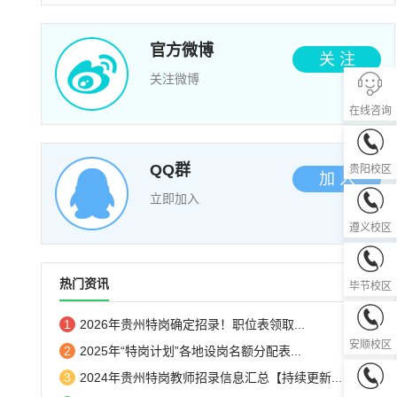
官方微博
关 注
关注微博
在线咨询
0851-85
QQ群
贵阳校区
加 入
立即加入
0851-28
遵义校区
0857-82
热门资讯
毕节校区
1
2026年贵州特岗确定招录！职位表领取...
0851-33
安顺校区
2
2025年“特岗计划”各地设岗名额分配表...
3
2024年贵州特岗教师招录信息汇总【持续更新...
0856-52