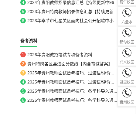
4
2024年贵阳教师招录信息汇总【持续更新中96...
铜仁校区
5
2023年贵州特岗教师招录信息汇总【持续更新...
0858-82
6
2023年毕节市七星关区面向社会公开招聘中小...
六盘水
0854-83
备考资料
都匀校区
1
2026年贵阳教招笔试专项备考资料...
0859-36
兴义校区
2
贵州特岗各区县进面分数线【内含笔试答案】...
3
2025年贵州教师面试备考技巧：过渡语/评价...
0855-85
4
2025年贵州教师面试备考技巧：过渡语/评价...
凯里校区
5
2025年贵州教师面试备考技巧：各学科导入通...
0858-81
6
2025年贵州教师面试备考技巧：各学科导入通...
盘州校区