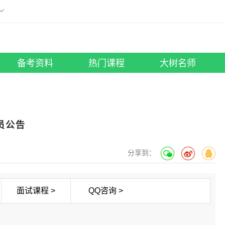
刷题小程序
版
微信扫描添加至手机
工具助手
所有考试
大树名师
照片修改
笔试课程
|
面试课程
行测老师
备考资料
热门课程
大树名师
员公告
分享到：
面试课程 >
QQ咨询 >