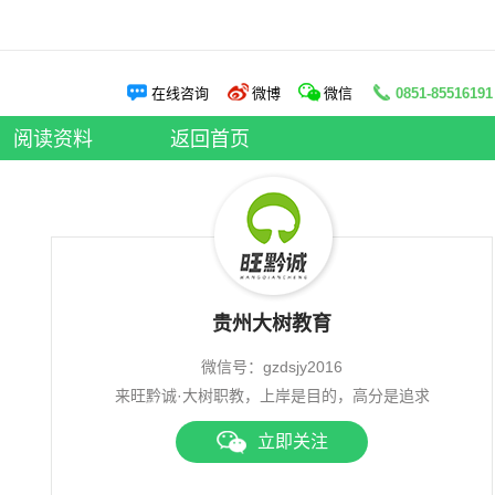
阅读资料
在线咨询
微博
微信
0851-85516191
申论老师
|
面试老师
阅读资料
|
大树资讯
阅读资料
返回首页
贵州大树教育
微信号：gzdsjy2016
来旺黔诚·大树职教，上岸是目的，高分是追求
立即关注