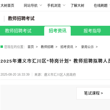
大树首页
网站导航
手机浏览
了解大树
在线刷题
扫描打开手机
教师招聘考试
所有考试
国考招录
|
贵州省考
|
事业单位
教师招聘考试
招考资讯
报考指导
教师招聘
|
银行招聘
|
其他考试
您现在的位置：
首页
教师招聘
招考资讯
录用公示
2025年遵义市汇川区“特岗计划” 教师招聘拟聘人
2025-08-20 16:33:39
来源：遵义市汇川区人民政府
笔试课程 >