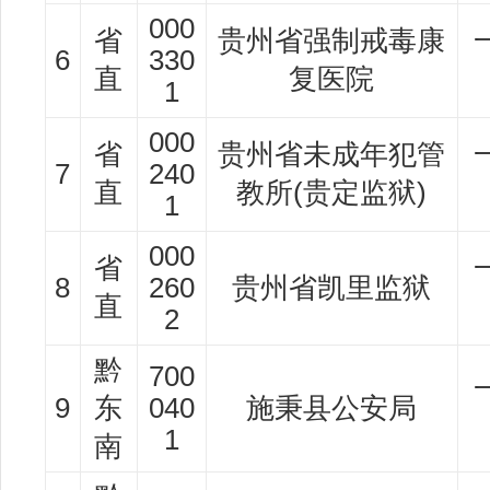
000
省
贵州省强制戒毒康
6
330
直
复医院
1
000
省
贵州省未成年犯管
7
240
直
教所(贵定监狱)
1
000
省
8
260
贵州省凯里监狱
直
2
黔
700
9
东
040
施秉县公安局
1
南