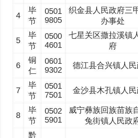
毕
织金县人民政府三
0501
4
9805
节
办事处
毕
七星关区撒拉溪镇
0500
5
4601
节
府
铜
0601
6
德江县合兴镇人民
9302
仁
毕
0501
7
金沙县木孔镇人民
7501
节
毕
威宁彝族回族苗族
0502
8
5901
节
兔街镇人民政
黔