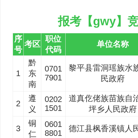
报考【gwy】
序
职位
考区
单位名称
号
代码
黔
黎平县雷洞瑶族水
0701
1
东
7901
民政府
南
遵
道真仡佬族苗族自
0202
2
1501
义
坪乡人民政府
铜
0601
3
德江县枫香溪镇人
8801
仁