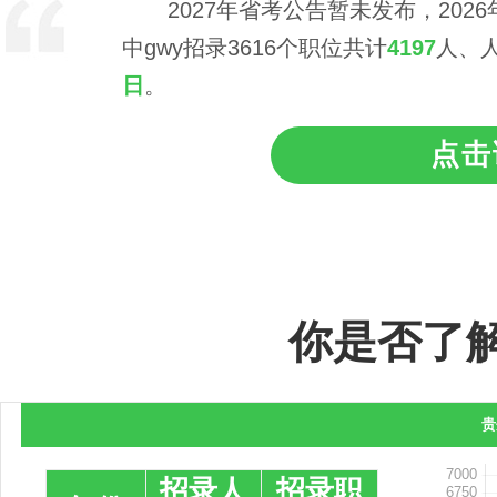
2027年省考公告暂未发布，20
中gwy招录3616个职位共计
4197
人、人
日
。
点击
你是否了
贵
招录人
招录职