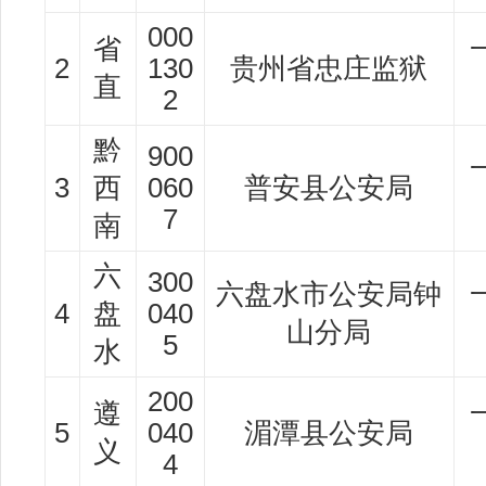
000
省
2
130
贵州省忠庄监狱
直
2
黔
900
3
西
060
普安县公安局
7
南
六
300
六盘水市公安局钟
4
盘
040
山分局
5
水
200
遵
5
040
湄潭县公安局
义
4