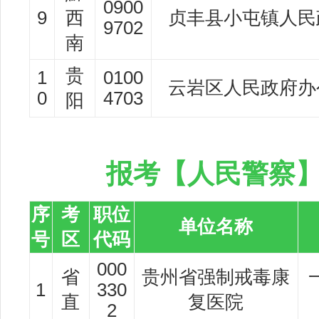
0900
9
西
贞丰县小屯镇人民
9702
南
贵
1
0100
云岩区人民政府办
0
4703
阳
报考【人民警察】
序
考
职位
单位名称
号
区
代码
000
省
贵州省强制戒毒康
1
330
直
复医院
2