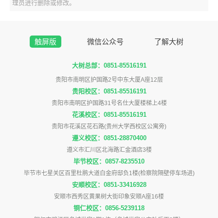
理员进行删除或修改。
触屏版
微信公众号
了解大树
大树总部：0851-85516191
贵阳市南明区护国路2号中东大厦A座12层
贵阳校区：0851-85516191
贵阳市南明区护国路31号名仕大厦楼梯上4楼
花溪校区：0851-85516191
贵阳市花溪区花石路(贵州大学西校区公寓旁)
遵义校区：0851-28870400
遵义市汇川区北海路汇金酒店3楼
毕节校区：0857-8235510
毕节市七星关区百里杜鹃大道白金府邸负1楼(检察院隔壁停车场进)
安顺校区：0851-33416928
安顺市西秀区黄果树大街印象安顺A座16楼
铜仁校区：0856-5239118