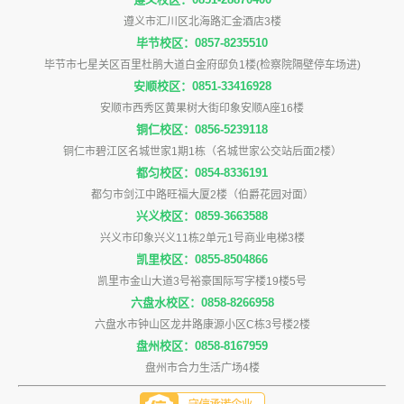
遵义市汇川区北海路汇金酒店3楼
毕节校区：0857-8235510
毕节市七星关区百里杜鹃大道白金府邸负1楼(检察院隔壁停车场进)
安顺校区：0851-33416928
安顺市西秀区黄果树大街印象安顺A座16楼
铜仁校区：0856-5239118
铜仁市碧江区名城世家1期1栋（名城世家公交站后面2楼）
都匀校区：0854-8336191
都匀市剑江中路旺福大厦2楼（伯爵花园对面）
兴义校区：0859-3663588
兴义市印象兴义11栋2单元1号商业电梯3楼
凯里校区：0855-8504866
凯里市金山大道3号裕豪国际写字楼19楼5号
六盘水校区：0858-8266958
六盘水市钟山区龙井路康源小区C栋3号楼2楼
盘州校区：0858-8167959
盘州市合力生活广场4楼