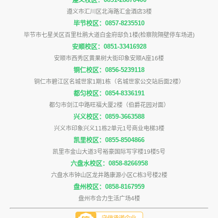
遵义市汇川区北海路汇金酒店3楼
毕节校区：0857-8235510
毕节市七星关区百里杜鹃大道白金府邸负1楼(检察院隔壁停车场进)
安顺校区：0851-33416928
安顺市西秀区黄果树大街印象安顺A座16楼
铜仁校区：0856-5239118
铜仁市碧江区名城世家1期1栋（名城世家公交站后面2楼）
都匀校区：0854-8336191
都匀市剑江中路旺福大厦2楼（伯爵花园对面）
兴义校区：0859-3663588
兴义市印象兴义11栋2单元1号商业电梯3楼
凯里校区：0855-8504866
凯里市金山大道3号裕豪国际写字楼19楼5号
六盘水校区：0858-8266958
六盘水市钟山区龙井路康源小区C栋3号楼2楼
盘州校区：0858-8167959
盘州市合力生活广场4楼