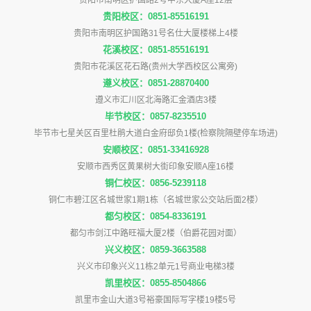
贵阳校区：0851-85516191
贵阳市南明区护国路31号名仕大厦楼梯上4楼
花溪校区：0851-85516191
贵阳市花溪区花石路(贵州大学西校区公寓旁)
遵义校区：0851-28870400
遵义市汇川区北海路汇金酒店3楼
毕节校区：0857-8235510
毕节市七星关区百里杜鹃大道白金府邸负1楼(检察院隔壁停车场进)
安顺校区：0851-33416928
安顺市西秀区黄果树大街印象安顺A座16楼
铜仁校区：0856-5239118
铜仁市碧江区名城世家1期1栋（名城世家公交站后面2楼）
都匀校区：0854-8336191
都匀市剑江中路旺福大厦2楼（伯爵花园对面）
兴义校区：0859-3663588
兴义市印象兴义11栋2单元1号商业电梯3楼
凯里校区：0855-8504866
凯里市金山大道3号裕豪国际写字楼19楼5号