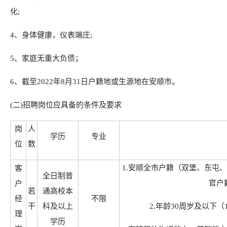
化;
4、身体健康，仪表端庄;
5、家庭无重大负债；
6、截至2022年8月31日户籍地或生源地在安顺市。
(二)招聘岗位应具备的条件及要求
岗
人
学历
专业
位
数
1.安顺全市户籍（双堡、东屯
客
全日制普
官户
户
若
通高校本
经
不限
干
科及以上
2.年龄30周岁及以下（
理
学历