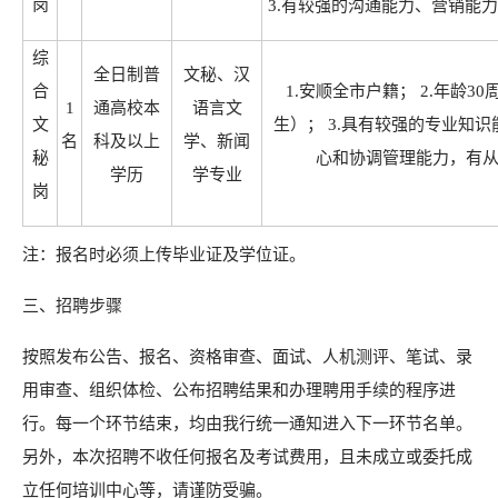
岗
3.有较强的沟通能力、营销能
综
全日制普
文秘、汉
合
1.安顺全市户籍； 2.年龄30
1
通高校本
语言文
文
生）； 3.具有较强的专业知
名
科及以上
学、新闻
秘
心和协调管理能力，有
学历
学专业
岗
注：报名时必须上传毕业证及学位证。
三、招聘步骤
按照发布公告、报名、资格审查、面试、人机测评、笔试、录
用审查、组织体检、公布招聘结果和办理聘用手续的程序进
行。每一个环节结束，均由我行统一通知进入下一环节名单。
另外，本次招聘不收任何报名及考试费用，且未成立或委托成
立任何培训中心等，请谨防受骗。