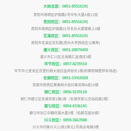
大树总部：0851-85516191
贵阳市南明区护国路2号中东大厦A座12层
贵阳校区：0851-85516191
贵阳市南明区护国路31号名仕大厦楼梯上4楼
花溪校区：0851-85516191
贵阳市花溪区花石路(贵州大学西校区公寓旁)
遵义校区：0851-28870400
遵义市汇川区北海路汇金酒店3楼
毕节校区：0857-8235510
毕节市七星关区百里杜鹃大道白金府邸负1楼(检察院隔壁停车场进)
安顺校区：0851-33416928
安顺市西秀区黄果树大街印象安顺A座16楼
铜仁校区：0856-5239118
铜仁市碧江区名城世家1期1栋（名城世家公交站后面2楼）
都匀校区：0854-8336191
都匀市剑江中路旺福大厦2楼（伯爵花园对面）
兴义校区：0859-3663588
兴义市印象兴义11栋2单元1号商业电梯3楼