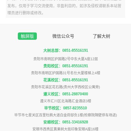
发布，仅用于学习交流使用，非盈利目的，如涉及侵权请联系本站管
理员进行删除或修改。
触屏版
微信公众号
了解大树
大树总部：0851-85516191
贵阳市南明区护国路2号中东大厦A座12层
贵阳校区：0851-85516191
贵阳市南明区护国路31号名仕大厦楼梯上4楼
花溪校区：0851-85516191
贵阳市花溪区花石路(贵州大学西校区公寓旁)
遵义校区：0851-28870400
遵义市汇川区北海路汇金酒店3楼
毕节校区：0857-8235510
毕节市七星关区百里杜鹃大道白金府邸负1楼(检察院隔壁停车场进)
安顺校区：0851-33416928
安顺市西秀区黄果树大街印象安顺A座16楼