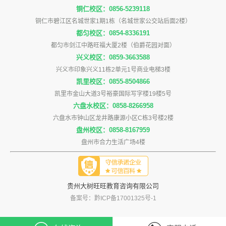
铜仁校区：0856-5239118
铜仁市碧江区名城世家1期1栋（名城世家公交站后面2楼）
都匀校区：0854-8336191
都匀市剑江中路旺福大厦2楼（伯爵花园对面）
兴义校区：0859-3663588
兴义市印象兴义11栋2单元1号商业电梯3楼
凯里校区：0855-8504866
凯里市金山大道3号裕豪国际写字楼19楼5号
六盘水校区：0858-8266958
六盘水市钟山区龙井路康源小区C栋3号楼2楼
盘州校区：0858-8167959
盘州市合力生活广场4楼
贵州大树旺旺教育咨询有限公司
备案号：黔ICP备17001325号-1