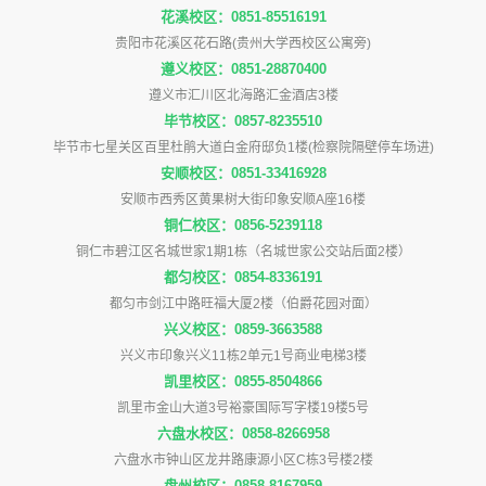
花溪校区：0851-85516191
贵阳市花溪区花石路(贵州大学西校区公寓旁)
遵义校区：0851-28870400
遵义市汇川区北海路汇金酒店3楼
毕节校区：0857-8235510
毕节市七星关区百里杜鹃大道白金府邸负1楼(检察院隔壁停车场进)
安顺校区：0851-33416928
安顺市西秀区黄果树大街印象安顺A座16楼
铜仁校区：0856-5239118
铜仁市碧江区名城世家1期1栋（名城世家公交站后面2楼）
都匀校区：0854-8336191
都匀市剑江中路旺福大厦2楼（伯爵花园对面）
兴义校区：0859-3663588
兴义市印象兴义11栋2单元1号商业电梯3楼
凯里校区：0855-8504866
凯里市金山大道3号裕豪国际写字楼19楼5号
六盘水校区：0858-8266958
六盘水市钟山区龙井路康源小区C栋3号楼2楼
盘州校区：0858-8167959