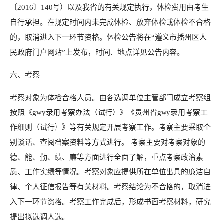
〔2016〕140号）以及我省的有关规定执行，体检费用由考生
自行承担。在规定时间内未完成体检、放弃体检或体检不合格
的，取消进入下一环节资格。体检公告将在“遵义市播州区人
民政府门户网站”上发布，时间、地点详见公告内容。
六、考察
考察对象为体检合格人员。由各选调单位主管部门成立考察组
按照《
gwy
录用考察办法（试行）》《贵州省
gwy
录用考察工
作细则（试行）》等有关规定开展考察工作。考察主要采取个
别谈话、查阅档案资料等方式进行。 考察主要对考察对象的
德、能、勤、绩、廉等方面进行全面了解，重点考察政治素
质、工作实绩等情况。考察对象应提供所在单位出具的廉洁自
律、个人征信报告等有关材料。考察结论为不合格的，取消进
入下一环节资格。考察工作完成后，形成书面考察材料，研究
提出拟选调人选。