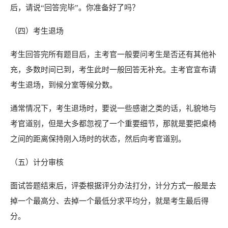
后，
请说“回答完毕”。
你准备好了吗？
（四）
考生退场
考生回答完所有题目后，
主考官一般要问考生是否还有其他补
充，
多数时间已到，
考生此时一般回
答无补充。
主考官宣布请
考生退场，
到候分室等候分数。
通常情况下，
考生退场时，
要说一些感谢之类的话，
礼貌地与
考官道别，
但是大多都忽视了一个重
要细节，
那就是要把桌椅
之间的距离保持刚入场时的状态，
然后向考官道别。
（五）
计分审核
面试答题结束后，
评委根据评分办法打分，
计分方式一般是去
掉一个最高分、去掉一个最低分求平
均分，
就是考生最后得
分。