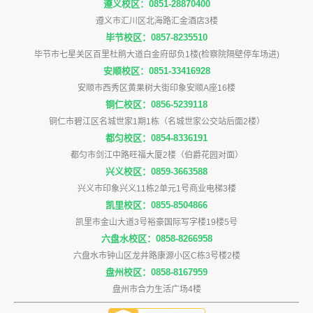
遵义校区：0851-28870400
遵义市汇川区北海路汇金酒店3楼
毕节校区：0857-8235510
毕节市七星关区百里杜鹃大道白金府邸负1楼(检察院隔壁停车场进)
安顺校区：0851-33416928
安顺市西秀区黄果树大街印象安顺A座16楼
铜仁校区：0856-5239118
铜仁市碧江区名城世家1期1栋（名城世家公交站后面2楼）
都匀校区：0854-8336191
都匀市剑江中路旺福大厦2楼（伯爵花园对面）
兴义校区：0859-3663588
兴义市印象兴义11栋2单元1号商业电梯3楼
凯里校区：0855-8504866
凯里市金山大道3号裕豪国际写字楼19楼5号
六盘水校区：0858-8266958
六盘水市钟山区龙井路康源小区C栋3号楼2楼
盘州校区：0858-8167959
盘州市合力生活广场4楼