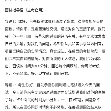
面试指导语
（主考官用）
导语
1
：
你好，
首先祝贺你顺利通过了笔试，
欢迎参加今天的
面谈。
请你来，
是希望通过交谈，
增
进对你的直接了解。我们
会问你一些问题，
有些和你过去的经历有关，
有些要求你发表
自己的见解。对
我们的问题，希望你认真和实事求是地回答，
尽量反映自己的实际情况、真实想法。在后面的考核阶段，
我
们会核实你谈的情况。对你所谈的个人信息，
我们会为你保
密。
面谈的时间为
XX
分钟。
回答每个问
题前，
你可以考虑一
下，
不必紧张。
好，
现在就让我们开始。
导语
2：
考生你好！
首先恭喜你顺利通过笔试进入今天的面
试。今天请你来主要是想通过面对面交
流增进我们对你的直接
了解。
整个面试的时间为
1
5
分钟，
一共有
3
道题，
问题都不
难，
所以在回答
问题时请你不必紧张。
在每道题回答结束以