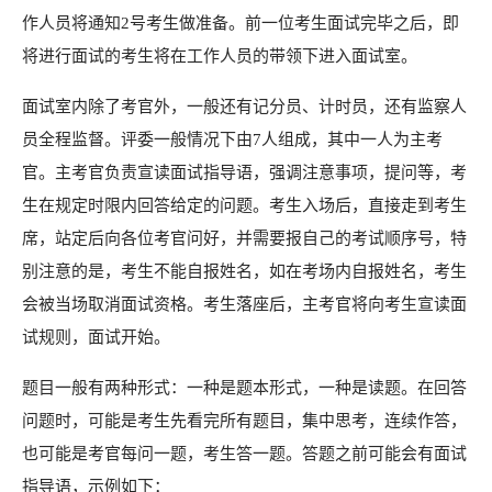
作人员将通知
2
号考生做准备。前一位考生面试完毕之后，
即
将进行面试的考
生将在工作人员的带领下进入面试室。
面试室内除了考官外，
一般还有记分员、
计时员，
还有监察人
员全程监督。评委一般情况下由
7
人
组成，
其中一人为主考
官。
主考官负责宣读面试指导语，
强调注意事项，
提问等，
考
生在规定时限内回
答给定的问题。
考生入场后，
直接走到考生
席，
站定后向各位考官问好，
并需要报自己的考试顺序号，
特
别注意的
是，
考生不能自报姓名，
如在考场内自报姓名，
考生
会被当场取消面试资格。考生落座后，
主考官将向
考生宣读面
试规则，
面试开始。
题目一般有两种形式：一种是题本形式，一种是读题。在回答
问题时，可能是考生先看完所有题目，
集中思考，
连续作答，
也可能是考官每问一题，
考生答一题。
答题之前可能会有面试
指导语，
示例如下：