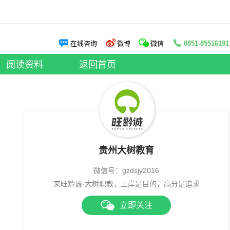
阅读资料
在线咨询
微博
微信
0851-85516191
申论老师
|
面试老师
阅读资料
|
大树资讯
阅读资料
返回首页
贵州大树教育
微信号：gzdsjy2016
来旺黔诚·大树职教，上岸是目的，高分是追求
立即关注