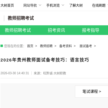
大树首页
网站导航
手机浏览
了解大树
在线刷题
扫描打开手机
教师招聘考试
所有考试
国考招录
|
贵州省考
|
事业单位
教师招聘考试
招考资讯
报考指导
教师招聘
|
银行招聘
|
其他考试
您现在的位置：
首页
教师招聘
备考资料
面试备考
2026年贵州教师面试备考技巧：语言技巧
2026-03-30 14:40:31
来源：旺黔诚·大树职教
笔试课程 >