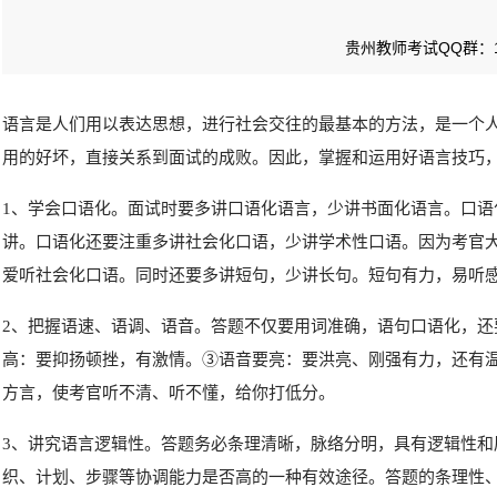
贵州教师考试QQ群：10
语言是人们用以表达思想，
进行社会交往的最基本的方法，
是一个
用的好坏，
直接关系到面试的成败。
因此，
掌握和运用好语言技巧
1
、
学会口语化。
面试时要多讲口语化语言，
少讲书面化语言。
口语
讲。
口语化还要注重多讲社会化口语，
少讲学术性口语。
因为考官
爱听社会化口语。
同时还要多讲短句，
少
讲长句。
短句有力，
易听
2
、
把握语速、
语调、
语音。
答题不仅要用词准确，
语句口语化，
还
高：
要抑扬顿挫，
有激情。
③语音要亮：
要洪亮、
刚强有力，
还有
方言，
使考官听不清、
听不懂，
给你打
低分。
3
、
讲究语言逻辑性。
答题务必条理清晰，
脉络分明，
具有逻辑性和
织、
计划、
步骤等协调能力是否高的一种有效途径。答题的条理性