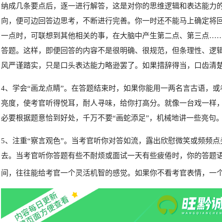
纳成几条要点后，
逐一进行解答，
这是对
你的思维逻辑和表达能力
向，
便可边
回答边思考，
不断进行完善。
你一时还不能马上确定将
一点时，
可联想到其他相关的事，
在大脑中产生第二点、第三点……
答题。
这样，
即便回答的内容不是很明确、
很规范，
但条理性、
逻
风严谨踏实，
只是口头
表达能力略逊罢了。
如果措辞得当，
口齿清
4
、
学会“画龙点睛”。
在答题结束时，
如果你能用一两名言古语，
或
亮度，使考官听得悦耳，耐人寻味，给你打高分。就像一台戏一样
必要根据题意恰到好处，千万不要“画
蛇添足”，
机械地讲一些亮句
5
、
注重“察言观色”。
当考官听你对答如流，
露出欣慰微笑或频频点
去。当考官听你答题有些不耐烦或面试一天有些疲倦时，你的答题
间，往往能给考官一个灵活机智的感觉。
如果你不看考官表情，
一