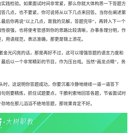
的实践检验。如果面试时间非常紧，
那么你就大体构思一下答题方
回答几点，
也不要紧，
你可说将从以下几点来回
答。
当你在阐述第
最后你再说“以
上几点，
是我的见解，
答题完毕”，
再转入下一个
辑性很强，
也将使考官感到你的思路比较清晰，
办事条理分明，
作
楚，
用语规范，
表达准确，
那更是锦上添花。
者金光闪亮的话，
那是再好
不过，
这可以增强答题的语言力度和
，
最后以一个非常精彩的节目，作为压台戏。当然“画龙点睛”，务
。
头时，
这说明你答题成功，
你要沉着冷静地继续一道一道答下
语
句则要精炼，抓住试题要点，干脆利索地回答各题，节省面试时
个劲地在那儿滔滔不绝地答题，
那效果肯定不好。