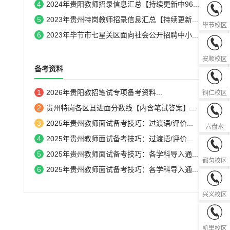
4
2024年贵阳教师招录信息汇总【持续更新中96...
0857-82
5
2023年贵州特岗教师招录信息汇总【持续更新...
毕节校区
6
2023年毕节市七星关区面向社会公开招聘中小...
0851-33
安顺校区
备考资料
0856-52
1
2026年贵阳教招笔试专项备考资料...
铜仁校区
2
贵州特岗各区县进面分数线【内含笔试答案】...
0858-82
3
2025年贵州教师面试备考技巧：过渡语/评价...
六盘水
4
2025年贵州教师面试备考技巧：过渡语/评价...
0854-83
5
2025年贵州教师面试备考技巧：各学科导入通...
都匀校区
6
2025年贵州教师面试备考技巧：各学科导入通...
0859-36
兴义校区
0855-85
凯里校区