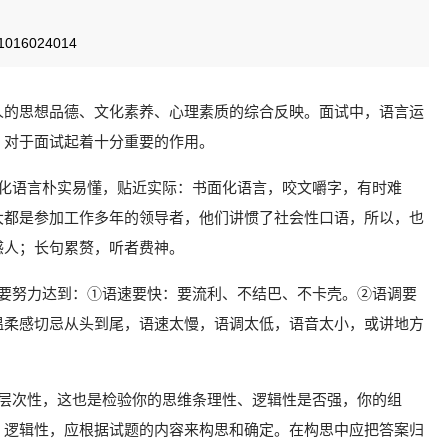
16024014
人的思想品德、文化素养、
心理
素质的综合反映。
面试中，
语言运
，
对于面试起着十分重要的作用。
化语言朴实易懂，
贴近实际：
书面化语言，
咬文嚼字，
有时难
大都
是参加工作多年的领导者，
他们讲惯了社会性口语，
所以，
也
感人；
长句累赘，
听者费神。
要努力达到：
①语速要快：
要
流利、
不结巴、
不卡壳。
②语调要
温柔感
切忌从头到尾，
语速太慢，
语调太低，
语音太小，
或讲地方
层次性，
这也是检验你的思维
条理性、
逻辑性是否强，
你的组
、逻
辑性，
应根据试题的内容来构思和确定。在构思中应把答案归