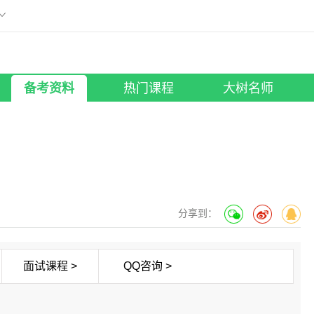
刷题小程序
版
微信扫描添加至手机
工具助手
所有考试
大树名师
照片修改
笔试课程
|
面试课程
行测老师
备考资料
热门课程
大树名师
分享到：
面试课程 >
QQ咨询 >