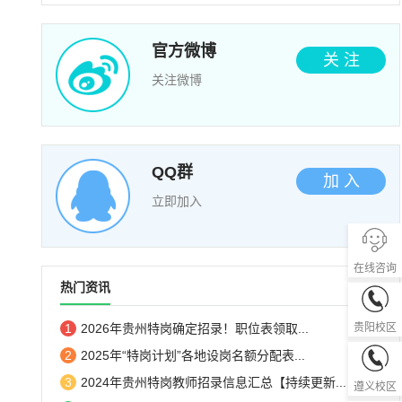
官方微博
关 注
关注微博
QQ群
加 入
立即加入
在线咨询
热门资讯
0851-85
贵阳校区
1
2026年贵州特岗确定招录！职位表领取...
2
2025年“特岗计划”各地设岗名额分配表...
0851-28
3
2024年贵州特岗教师招录信息汇总【持续更新...
遵义校区