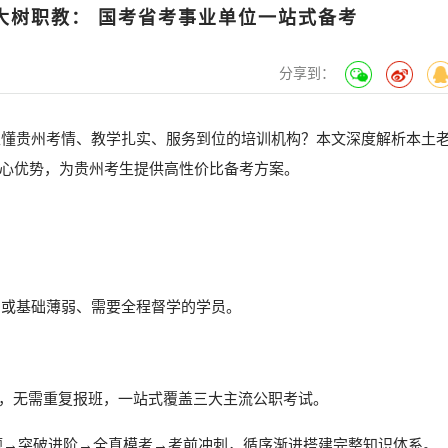
·大树职教： 国考省考事业单位一站式备考
分享到：
真正懂贵州考情、教学扎实、服务到位的培训机构？本文深度解析本土
心优势，为贵州考生提供高性价比备考方案。
础或基础薄弱、需要全程督学的学员。
学习，无需重复报班，一站式覆盖三大主流公职考试。
题→突破进阶→全真模考→考前冲刺，循序渐进搭建完整知识体系。