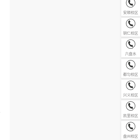
0851-33
安顺校区
0856-52
铜仁校区
0858-82
六盘水
0854-83
都匀校区
0859-36
兴义校区
0855-85
全
凯里校区
0858-81
盘州校区