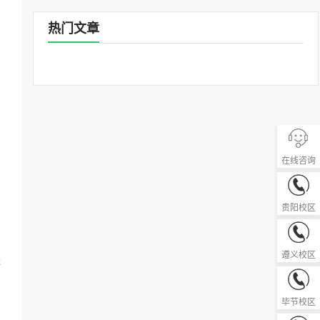
热门文章
在线咨询
0851-85
贵阳校区
0851-28
遵义校区
进
0857-82
毕节校区