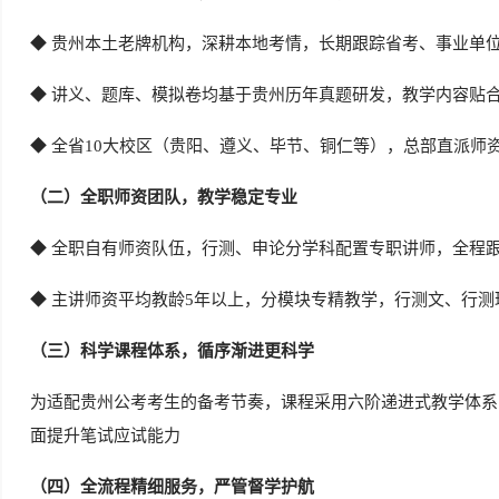
◆ 贵州本土老牌机构，深耕本地考情，长期跟踪省考、事业单
◆
讲义、题库、模拟卷均基于贵州历年真题研发，教学内容贴
◆
全省10大校区（贵阳、遵义、毕节、铜仁等），总部直派师
（二）全职师资团队，教学稳定专业
◆
全职自有师资队伍，行测、申论分学科配置专职讲师，全程
◆
主讲师资平均教龄5年以上，分模块专精教学，行测文、行测
（三）科学课程体系，循序渐进更科学
为适配贵州公考考生的备考节奏，课程采用六阶递进式教学体系
面提升笔试应试能力
（四）全流程精细服务，严管督学护航