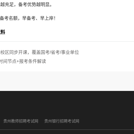
时越充足，备考优势越明显。
备考名额，早备考、早上岸！
资料
省校区同步开课，覆盖国考/省考/事业单位
+时间节点+报考条件解读
贵州教师招聘考试网
贵州银行招聘考试网