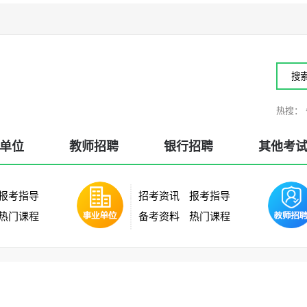
题小程序
微信扫描添加至手机
工具助手
所有考试
大树名师
照片修改
笔试课程
|
面试课程
行测老师
热搜：
单位
教师招聘
银行招聘
其他考
报考指导
招考资讯
报考指导
热门课程
备考资料
热门课程