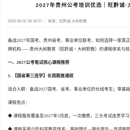
2027年贵州公考培训优选｜旺黔诚
2026-06-02 09:39:57
来源：旺黔诚·大树职教
备战2027年国考、贵州省考、事业单位联考，如何选择一家
牌机构——贵州大树教育（旺黔诚・大树职教）的课程体系与核
一、2027公考笔试核心课程推荐
1. 【国省事三连学】长周期直通班
适合人群：备战2027国考、省考、事业单位的长线考生；零基
课程亮点：
◆ 课程服务覆盖至2027年3月底，一次缴费，三大考试连贯
◆
课程采用六阶科学教学体系：基础理论→强化提升→专项刷