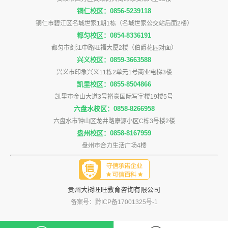
铜仁校区：0856-5239118
铜仁市碧江区名城世家1期1栋（名城世家公交站后面2楼）
都匀校区：0854-8336191
都匀市剑江中路旺福大厦2楼（伯爵花园对面）
兴义校区：0859-3663588
兴义市印象兴义11栋2单元1号商业电梯3楼
凯里校区：0855-8504866
凯里市金山大道3号裕豪国际写字楼19楼5号
六盘水校区：0858-8266958
六盘水市钟山区龙井路康源小区C栋3号楼2楼
盘州校区：0858-8167959
盘州市合力生活广场4楼
贵州大树旺旺教育咨询有限公司
备案号：黔ICP备17001325号-1