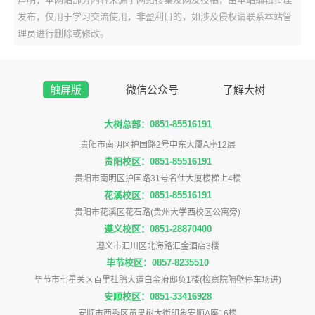
发布，仅用于学习交流使用，非盈利目的，如涉及侵权请联系本站管
理员进行删除或修改。
触屏版
微信公众号
了解大树
大树总部：0851-85516191
贵阳市南明区护国路2号中东大厦A座12层
贵阳校区：0851-85516191
贵阳市南明区护国路31号名仕大厦楼梯上4楼
花溪校区：0851-85516191
贵阳市花溪区花石路(贵州大学西校区公寓旁)
遵义校区：0851-28870400
遵义市汇川区北海路汇金酒店3楼
毕节校区：0857-8235510
毕节市七星关区百里杜鹃大道白金府邸负1楼(检察院隔壁停车场进)
安顺校区：0851-33416928
安顺市西秀区黄果树大街印象安顺A座16楼