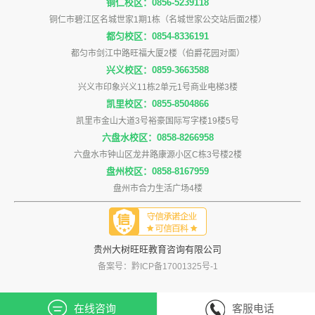
铜仁校区：0856-5239118
铜仁市碧江区名城世家1期1栋（名城世家公交站后面2楼）
都匀校区：0854-8336191
都匀市剑江中路旺福大厦2楼（伯爵花园对面）
兴义校区：0859-3663588
兴义市印象兴义11栋2单元1号商业电梯3楼
凯里校区：0855-8504866
凯里市金山大道3号裕豪国际写字楼19楼5号
六盘水校区：0858-8266958
六盘水市钟山区龙井路康源小区C栋3号楼2楼
盘州校区：0858-8167959
盘州市合力生活广场4楼
贵州大树旺旺教育咨询有限公司
备案号：黔ICP备17001325号-1
在线咨询
客服电话