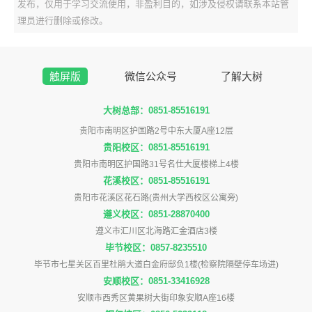
发布，仅用于学习交流使用，非盈利目的，如涉及侵权请联系本站管
理员进行删除或修改。
触屏版
微信公众号
了解大树
大树总部：0851-85516191
贵阳市南明区护国路2号中东大厦A座12层
贵阳校区：0851-85516191
贵阳市南明区护国路31号名仕大厦楼梯上4楼
花溪校区：0851-85516191
贵阳市花溪区花石路(贵州大学西校区公寓旁)
遵义校区：0851-28870400
遵义市汇川区北海路汇金酒店3楼
毕节校区：0857-8235510
毕节市七星关区百里杜鹃大道白金府邸负1楼(检察院隔壁停车场进)
安顺校区：0851-33416928
安顺市西秀区黄果树大街印象安顺A座16楼