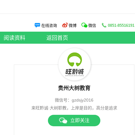
阅读资料
在线咨询
微博
微信
0851-85516191
申论老师
|
面试老师
阅读资料
|
大树资讯
阅读资料
返回首页
贵州大树教育
微信号：gzdsjy2016
来旺黔诚·大树职教，上岸是目的，高分是追求
立即关注