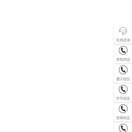
在线咨询
0851-85
贵阳校区
0851-28
遵义校区
0857-82
毕节校区
0851-33
安顺校区
0856-52