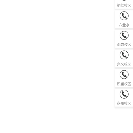
铜仁校区
0858-82
六盘水
0854-83
都匀校区
0859-36
兴义校区
0855-85
凯里校区
0858-81
盘州校区