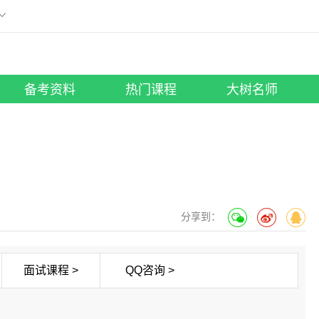
刷题小程序
版
微信扫描添加至手机
工具助手
所有考试
大树名师
照片修改
笔试课程
|
面试课程
行测老师
备考资料
热门课程
大树名师
）
分享到：
面试课程 >
QQ咨询 >