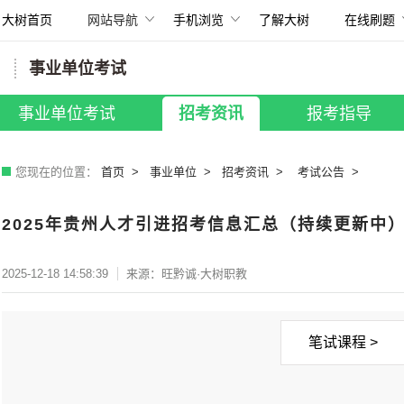
大树首页
网站导航
手机浏览
了解大树
在线刷题
扫描打开手机
事业单位考试
所有考试
国考招录
|
贵州省考
|
事业单位
事业单位考试
招考资讯
报考指导
教师招聘
|
银行招聘
|
其他考试
您现在的位置：
首页
事业单位
招考资讯
考试公告
2025年贵州人才引进招考信息汇总（持续更新中
2025-12-18 14:58:39
来源：旺黔诚·大树职教
笔试课程 >