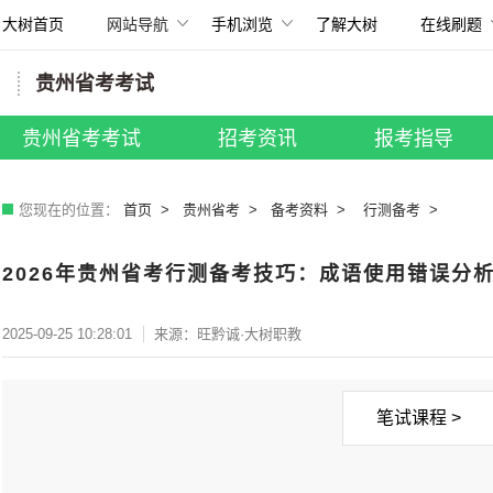
大树首页
网站导航
手机浏览
了解大树
在线刷题
扫描打开手机
贵州省考考试
所有考试
国考招录
|
贵州省考
|
事业单位
贵州省考考试
招考资讯
报考指导
教师招聘
|
银行招聘
|
其他考试
您现在的位置：
首页
贵州省考
备考资料
行测备考
2026年贵州省考行测备考技巧：成语使用错误分
2025-09-25 10:28:01
来源：旺黔诚·大树职教
笔试课程 >