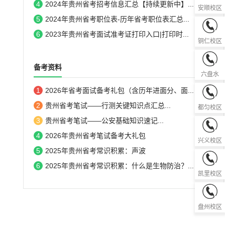
4
2024年贵州省考招考信息汇总【持续更新中】...
安顺校区
5
2024年贵州省考职位表-历年省考职位表汇总...
0856-52
6
2023年贵州省考面试准考证打印入口|打印时...
铜仁校区
0858-82
备考资料
六盘水
1
2026年省考面试备考礼包（含历年进面分、面...
0854-83
2
贵州省考笔试——行测关键知识点汇总...
都匀校区
3
贵州省考笔试——公安基础知识速记...
0859-36
4
2026年贵州省考笔试备考大礼包
兴义校区
5
2025年贵州省考常识积累：声波
0855-85
6
2025年贵州省考常识积累：什么是生物防治？...
凯里校区
0858-81
盘州校区