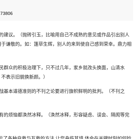
3806
量的建议。（抛砖引玉，比喻用自己不成熟的意见或作品引出别人
用于谦敬的。如：篷荜生辉，别人的来到使自己感到荣幸。鼎力相
）
人民群众的积极治理下，只不过几年，家乡就改头换面，山清水
。不表示旧貌换新颜。）
挑战基本道德准则的不刊之论要进行旗帜鲜明的批判。（不刊之
所有的烦恼都涣然冰释。（涣然冰释，形容疑虑、误会、隔阂等完
影,演示了各种自救与互救的方法,让您身临其境,体会在关键时刻如何妙