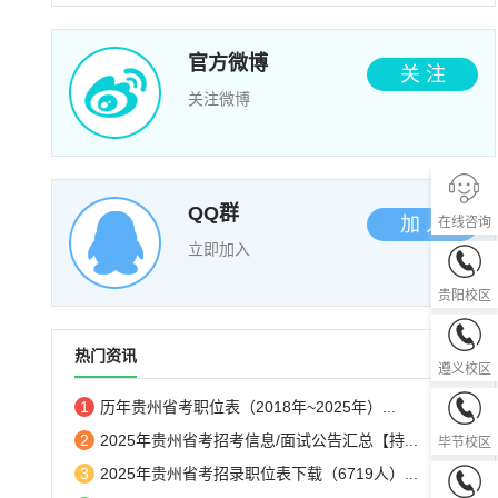
官方微博
关 注
关注微博
QQ群
加 入
在线咨询
立即加入
0851-85
贵阳校区
0851-28
热门资讯
遵义校区
1
历年贵州省考职位表（2018年~2025年）...
0857-82
2
2025年贵州省考招考信息/面试公告汇总【持...
毕节校区
3
2025年贵州省考招录职位表下载（6719人）...
0851-33