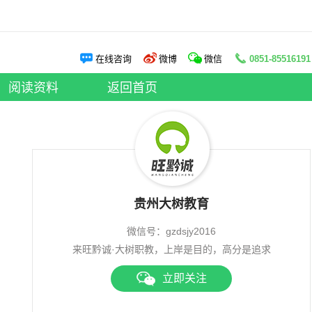
阅读资料
在线咨询
微博
微信
0851-85516191
申论老师
|
面试老师
阅读资料
|
大树资讯
阅读资料
返回首页
贵州大树教育
微信号：gzdsjy2016
来旺黔诚·大树职教，上岸是目的，高分是追求
立即关注