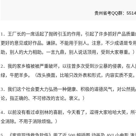
贵州省考QQ群：55147
1．王厂长的一席话起了抛砖引玉的作用，引起了许多抓好产品质
更好的意见或好作品。谦辞。不能用于别人。注意，不少成语是专
助，别人的大力相助。一言九鼎，别人说话顶用，受到大家尊重。
2．我的家乡植被被严重破坏，以往曾多次受到沙尘暴的侵袭，在
绿，牛肥羊多。（改头换面，比喻只改外表和形式，内容实质不变
3．我们这个社会要大力弘扬一种健康、积极的道德风气，对公然
论，指正确的、不可修改的言论。褒义。）
4．以前没有看过卓别林的喜剧，今天看了，逗得大家哈哈大笑，
全消除。不用于消除烦恼。）
5．《家庭现场救急软件》用了近 500 幅插图,动画及 AVI 小电