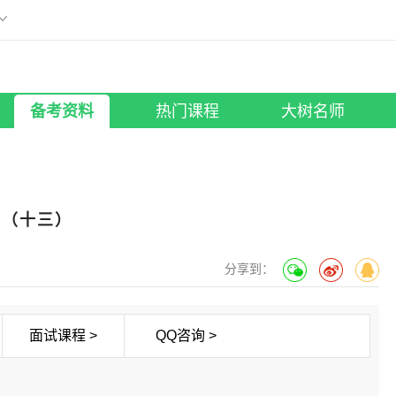
刷题小程序
版
微信扫描添加至手机
工具助手
所有考试
大树名师
照片修改
笔试课程
|
面试课程
行测老师
备考资料
热门课程
大树名师
析（十三）
分享到：
面试课程 >
QQ咨询 >