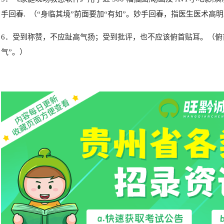
手回春. （“身临其境”前面要加“有如”。妙手回春，指医生医术高
6．受到称赞，不应趾高气扬；受到批评，也不应该俯首贴耳。（俯
气”。）