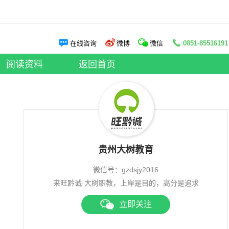
阅读资料
在线咨询
微博
微信
0851-85516191
申论老师
|
面试老师
阅读资料
|
大树资讯
阅读资料
返回首页
贵州大树教育
微信号：gzdsjy2016
来旺黔诚·大树职教，上岸是目的，高分是追求
立即关注