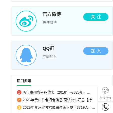
官方微博
关 注
关注微博
QQ群
加 入
立即加入
热门资讯
1
历年贵州省考职位表（2018年~2025年）...
在线咨询
2
2025年贵州省考招考信息/面试公告汇总【持...
3
2025年贵州省考招录职位表下载（6719人）...
0851-85