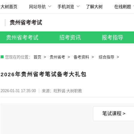
大树首页
网站导航
手机浏览
了解大树
在线刷题
扫描打开手机
贵州省考考试
所有考试
国考招录
|
贵州省考
|
事业单位
贵州省考考试
招考资讯
报考指导
教师招聘
|
银行招聘
|
其他考试
您现在的位置：
首页
贵州省考
备考资料
综合指导
2026年贵州省考笔试备考大礼包
2026-01-31 17:35:00
来源：旺黔诚·大树职教
笔试课程 >