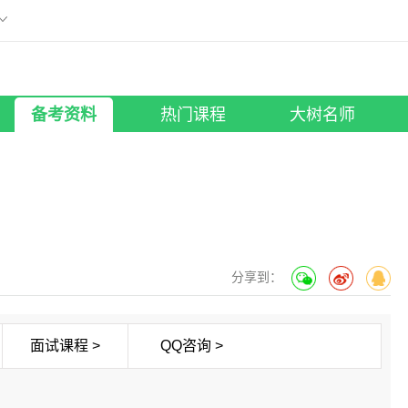
刷题小程序
版
微信扫描添加至手机
工具助手
所有考试
大树名师
照片修改
笔试课程
|
面试课程
行测老师
备考资料
热门课程
大树名师
分享到：
面试课程 >
QQ咨询 >