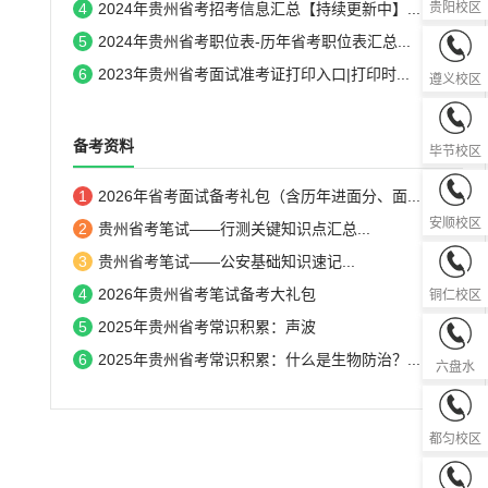
4
2024年贵州省考招考信息汇总【持续更新中】...
贵阳校区
5
2024年贵州省考职位表-历年省考职位表汇总...
0851-28
6
2023年贵州省考面试准考证打印入口|打印时...
遵义校区
0857-82
备考资料
毕节校区
1
2026年省考面试备考礼包（含历年进面分、面...
0851-33
安顺校区
2
贵州省考笔试——行测关键知识点汇总...
3
贵州省考笔试——公安基础知识速记...
0856-52
4
2026年贵州省考笔试备考大礼包
铜仁校区
5
2025年贵州省考常识积累：声波
0858-82
6
2025年贵州省考常识积累：什么是生物防治？...
六盘水
0854-83
都匀校区