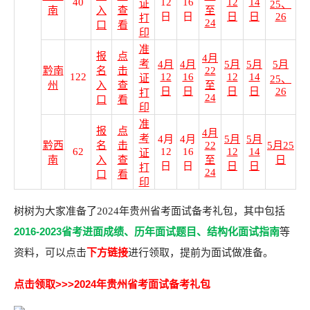
40
12
16
12
14
证
25、
南
入
查
至
日
日
日
日
26
打
24
口
看
印
准
报
点
4月
考
4月
4月
5月
5月
5月
黔南
名
击
22
122
12
16
12
14
证
25、
州
入
查
至
日
日
日
日
26
打
24
口
看
印
准
报
点
4月
考
4月
4月
5月
5月
黔西
名
击
22
5月25
62
12
16
12
14
证
南
入
查
至
日
日
日
日
日
打
24
口
看
印
树树为大家准备了2024年贵州省考面试备考礼包，其中包括
2016-2023省考进面成绩
、
历年面试题目、
结构化面试指南
等
资料，可以点击
下方链接
进行领取，提前为面试做准备。
点击领取>>>2024年贵州省考面试备考礼包