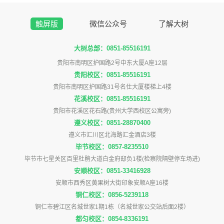
触屏版
微信公众号
了解大树
大树总部：0851-85516191
贵阳市南明区护国路2号中东大厦A座12层
贵阳校区：0851-85516191
贵阳市南明区护国路31号名仕大厦楼梯上4楼
花溪校区：0851-85516191
贵阳市花溪区花石路(贵州大学西校区公寓旁)
遵义校区：0851-28870400
遵义市汇川区北海路汇金酒店3楼
毕节校区：0857-8235510
毕节市七星关区百里杜鹃大道白金府邸负1楼(检察院隔壁停车场进)
安顺校区：0851-33416928
安顺市西秀区黄果树大街印象安顺A座16楼
铜仁校区：0856-5239118
铜仁市碧江区名城世家1期1栋（名城世家公交站后面2楼）
都匀校区：0854-8336191