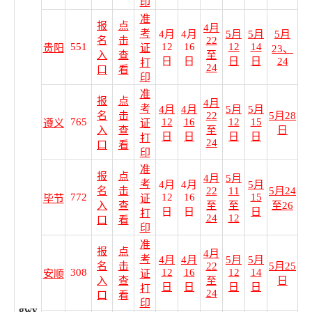
印
准
报
点
4月
考
4月
4月
5月
5月
5月
名
击
22
551
12
16
12
14
贵阳
证
23、
入
查
至
日
日
日
日
24
打
24
口
看
印
准
报
点
4月
考
4月
4月
5月
5月
名
击
22
5月28
765
12
16
12
15
遵义
证
入
查
至
日
日
日
日
日
打
24
口
看
印
准
报
点
4月
5月
考
4月
4月
5月
名
击
22
11
5月24
772
12
16
15
毕节
证
入
查
至
至
至26
日
日
日
打
24
12
口
看
印
准
报
点
4月
考
4月
4月
5月
5月
名
击
22
5月25
308
12
16
12
14
安顺
证
入
查
至
日
日
日
日
日
打
24
口
看
印
gwy