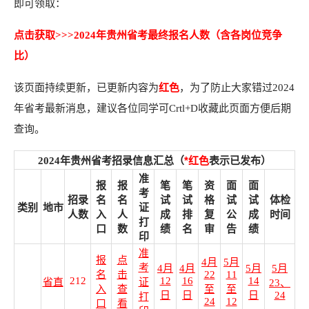
即可领取：
点击获取>>>2024年贵州省考最终报名人数（含各岗位竞争
比）
该页面持续更新，已更新内容为
红色
，为了防止大家错过2024
年省考最新消息，建议各位同学可Crtl+D收藏此页面方便后期
查询。
*红色
2024年贵州省考招录信息汇总
（
表示已发布）
准
资
报
报
笔
笔
面
面
考
格
招录
名
名
试
试
试
试
体检
类别
地市
证
复
人数
入
人
成
排
公
成
时间
打
审
口
数
绩
名
告
绩
印
准
报
点
4月
5月
考
4月
4月
5月
5月
名
击
22
11
212
12
16
14
省直
证
23、
入
查
至
至
日
日
日
24
打
24
12
口
看