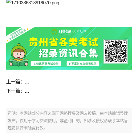
上一篇：
2023年册亨县公安局公开招聘警务辅助人员加分人员名
下一篇：
2024年龙里县面向社会引进高层次和急需紧缺人才公告
声明：本网站部分内容来源于网络搜集及网友投稿，由本站编辑整理
发布，仅用于学习交流使用，非盈利目的，如涉及侵权请联系本站管
理员进行删除或修改。