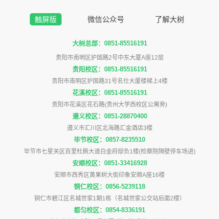
触屏版
微信公众号
了解大树
大树总部：0851-85516191
贵阳市南明区护国路2号中东大厦A座12层
贵阳校区：0851-85516191
贵阳市南明区护国路31号名仕大厦楼梯上4楼
花溪校区：0851-85516191
贵阳市花溪区花石路(贵州大学西校区公寓旁)
遵义校区：0851-28870400
遵义市汇川区北海路汇金酒店3楼
毕节校区：0857-8235510
毕节市七星关区百里杜鹃大道白金府邸负1楼(检察院隔壁停车场进)
安顺校区：0851-33416928
安顺市西秀区黄果树大街印象安顺A座16楼
铜仁校区：0856-5239118
铜仁市碧江区名城世家1期1栋（名城世家公交站后面2楼）
都匀校区：0854-8336191