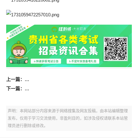
上一篇：
2025年军队文职人员公开招考岗位计划（先面试后笔试
下一篇：
2025年贵州事业单位职位表-历年事业单位联考职位表汇总（
声明：本网站部分内容来源于网络搜集及网友投稿，由本站编辑整理
发布，仅用于学习交流使用，非盈利目的，如涉及侵权请联系本站管
理员进行删除或修改。