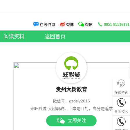
阅读资料
在线咨询
微博
微信
0851-85516191
申论老师
|
面试老师
阅读资料
|
大树资讯
阅读资料
返回首页
贵州大树教育
在线咨询
微信号：gzdsjy2016
0851-85
来旺黔诚·大树职教，上岸是目的，高分是追求
贵阳校区
立即关注
0851-28