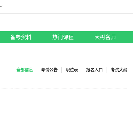
刷题小程序
版
微信扫描添加至手机
工具助手
所有考试
大树名师
照片修改
笔试课程
|
面试课程
行测老师
备考资料
热门课程
大树名师
全部信息
考试公告
职位表
报名入口
考试大纲