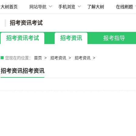
大树首页
网站导航
手机浏览
了解大树
在线刷题
扫描打开手机
招考资讯考试
所有考试
国考招录
|
贵州省考
|
事业单位
招考资讯考试
招考资讯
报考指导
教师招聘
|
银行招聘
|
其他考试
您现在的位置：
首页
招考资讯
招考资讯
招考资讯招考资讯