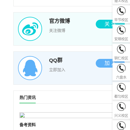
遵义校区
0857-82
毕节校区
官方微博
关 注
关注微博
0851-33
安顺校区
0856-52
铜仁校区
QQ群
加 入
立即加入
0858-82
六盘水
0854-83
都匀校区
热门资讯
0859-36
兴义校区
备考资料
0855-85