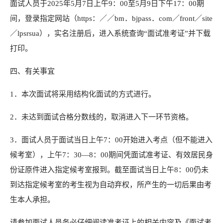
面试人员于2025年5月7日上午9：00至5月9日下午17：00期
间，登录指定网站（https：／／bm．bjpass．com／front／site
／lpsrsua），实名注册后，进入系统查询“面试准考证”并下载
打印。
四、有关事宜
1．本次面试将采用结构化面试的方式进行。
2．未达到面试合格分数线的，取消进入下一环节资格。
3．面试人员于面试当日上午7：00开始进入考点（但不能进入
候考室），上午7：30—8：00期间凭面试准考证、有效居民身
份证原件进入指定候考室报到。截至面试当日上午8：00仍未
到达指定候考室的考生视为自动弃权，所产生的一切后果由考
生本人承担。
请参加面试人员务必仔细阅读准考证上的相关内容及《面试考