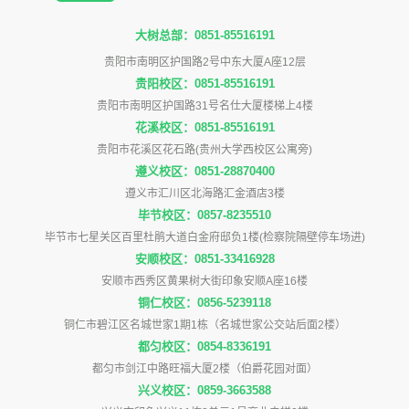
大树总部：0851-85516191
贵阳市南明区护国路2号中东大厦A座12层
贵阳校区：0851-85516191
贵阳市南明区护国路31号名仕大厦楼梯上4楼
花溪校区：0851-85516191
贵阳市花溪区花石路(贵州大学西校区公寓旁)
遵义校区：0851-28870400
遵义市汇川区北海路汇金酒店3楼
毕节校区：0857-8235510
毕节市七星关区百里杜鹃大道白金府邸负1楼(检察院隔壁停车场进)
安顺校区：0851-33416928
安顺市西秀区黄果树大街印象安顺A座16楼
铜仁校区：0856-5239118
铜仁市碧江区名城世家1期1栋（名城世家公交站后面2楼）
都匀校区：0854-8336191
都匀市剑江中路旺福大厦2楼（伯爵花园对面）
兴义校区：0859-3663588