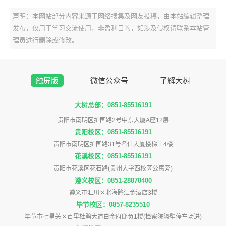
声明：本网站部分内容来源于网络搜集及网友投稿，由本站编辑整理
发布，仅用于学习交流使用，非盈利目的，如涉及侵权请联系本站管
理员进行删除或修改。
触屏版
微信公众号
了解大树
大树总部：0851-85516191
贵阳市南明区护国路2号中东大厦A座12层
贵阳校区：0851-85516191
贵阳市南明区护国路31号名仕大厦楼梯上4楼
花溪校区：0851-85516191
贵阳市花溪区花石路(贵州大学西校区公寓旁)
遵义校区：0851-28870400
遵义市汇川区北海路汇金酒店3楼
毕节校区：0857-8235510
毕节市七星关区百里杜鹃大道白金府邸负1楼(检察院隔壁停车场进)