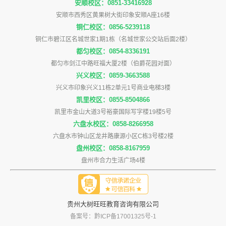
安顺校区：0851-33416928
安顺市西秀区黄果树大街印象安顺A座16楼
铜仁校区：0856-5239118
铜仁市碧江区名城世家1期1栋（名城世家公交站后面2楼）
都匀校区：0854-8336191
都匀市剑江中路旺福大厦2楼（伯爵花园对面）
兴义校区：0859-3663588
兴义市印象兴义11栋2单元1号商业电梯3楼
凯里校区：0855-8504866
凯里市金山大道3号裕豪国际写字楼19楼5号
六盘水校区：0858-8266958
六盘水市钟山区龙井路康源小区C栋3号楼2楼
盘州校区：0858-8167959
盘州市合力生活广场4楼
贵州大树旺旺教育咨询有限公司
备案号：黔ICP备17001325号-1