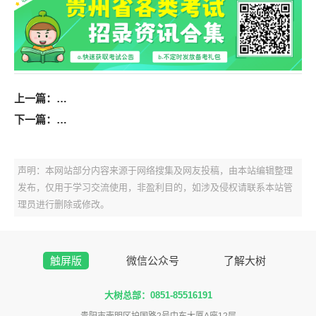
上一篇：
2025年纳雍县第一批次“人才强市” 人才引进参加面试
下一篇：
2025年六盘水市水城区教育局银龄讲学计划教师招募公
声明：本网站部分内容来源于网络搜集及网友投稿，由本站编辑整理
发布，仅用于学习交流使用，非盈利目的，如涉及侵权请联系本站管
理员进行删除或修改。
触屏版
微信公众号
了解大树
大树总部：0851-85516191
贵阳市南明区护国路2号中东大厦A座12层