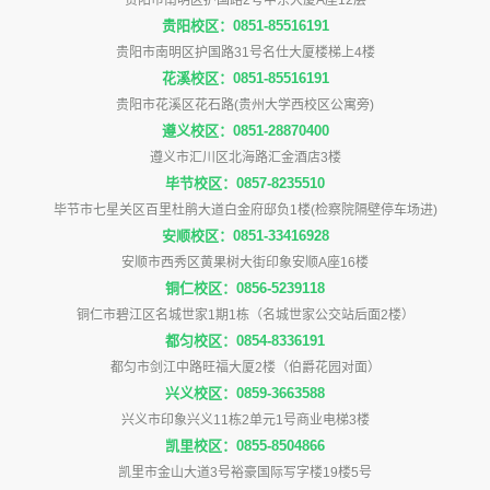
贵阳校区：0851-85516191
贵阳市南明区护国路31号名仕大厦楼梯上4楼
花溪校区：0851-85516191
贵阳市花溪区花石路(贵州大学西校区公寓旁)
遵义校区：0851-28870400
遵义市汇川区北海路汇金酒店3楼
毕节校区：0857-8235510
毕节市七星关区百里杜鹃大道白金府邸负1楼(检察院隔壁停车场进)
安顺校区：0851-33416928
安顺市西秀区黄果树大街印象安顺A座16楼
铜仁校区：0856-5239118
铜仁市碧江区名城世家1期1栋（名城世家公交站后面2楼）
都匀校区：0854-8336191
都匀市剑江中路旺福大厦2楼（伯爵花园对面）
兴义校区：0859-3663588
兴义市印象兴义11栋2单元1号商业电梯3楼
凯里校区：0855-8504866
凯里市金山大道3号裕豪国际写字楼19楼5号