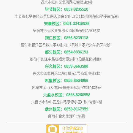
遵义市汇川区北海路汇金酒店3楼
毕节校区：0857-8235510
毕节市七星关区百里杜鹃大道白金府邸负1楼(检察院隔壁停车场进)
安顺校区：0851-33416928
安顺市西秀区黄果树大街印象安顺A座16楼
铜仁校区：0856-5239118
铜仁市碧江区名城世家1期1栋（名城世家公交站后面2楼）
都匀校区：0854-8336191
都匀市剑江中路旺福大厦2楼（伯爵花园对面）
兴义校区：0859-3663588
兴义市印象兴义11栋2单元1号商业电梯3楼
凯里校区：0855-8504866
凯里市金山大道3号裕豪国际写字楼19楼5号
六盘水校区：0858-8266958
六盘水市钟山区龙井路康源小区C栋3号楼2楼
盘州校区：0858-8167959
盘州市合力生活广场4楼