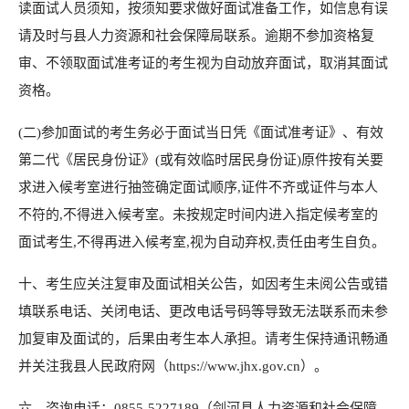
读面试人员须知，按须知要求做好面试准备工作，如信息有误
请及时与县人力资源和社会保障局联系。逾期不参加资格复
审、不领取面试准考证的考生视为自动放弃面试，取消其面试
资格。
(二)参加面试的考生务必于面试当日凭《面试准考证》、有效
第二代《居民身份证》(或有效临时居民身份证)原件按有关要
求进入候考室进行抽签确定面试顺序,证件不齐或证件与本人
不符的,不得进入候考室。未按规定时间内进入指定候考室的
面试考生,不得再进入候考室,视为自动弃权,责任由考生自负。
十、考生应关注复审及面试相关公告，如因考生未阅公告或错
填联系电话、关闭电话、更改电话号码等导致无法联系而未参
加复审及面试的，后果由考生本人承担。请考生保持通讯畅通
并关注我县人民政府网（https://www.jhx.gov.cn）。
六、咨询电话：0855-5227189（剑河县人力资源和社会保障