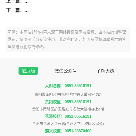
上一篇：
2026年麻江县事业单位引进高层次人才和急需紧缺人
下一篇：
2026长顺县教育系统公开招聘公费师范毕业生和“优师计
声明：本网站部分内容来源于网络搜集及网友投稿，由本站编辑整理
发布，仅用于学习交流使用，非盈利目的，如涉及侵权请联系本站管
理员进行删除或修改。
触屏版
微信公众号
了解大树
大树总部：0851-85516191
贵阳市南明区护国路2号中东大厦A座12层
贵阳校区：0851-85516191
贵阳市南明区护国路31号名仕大厦楼梯上4楼
花溪校区：0851-85516191
贵阳市花溪区花石路(贵州大学西校区公寓旁)
遵义校区：0851-28870400