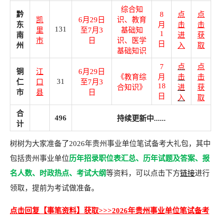
综合知
黔
8
点
点
凯
6月29日
识、教育
东
月
击
击
131
里
至7月3
基础知
1
南
进
获
市
日
识、医学
日
州
入
取
基础知识
7
点
点
铜
江
6月29日
《教育综
月
击
击
仁
31
口
至7月3
18
合知识》
进
获
市
县
日
日
入
取
合
496
持续更新中......
计
树树为大家准备了2026年贵州事业单位笔试备考大礼包，其中
包括贵州事业单位
历年招录职位表汇总、历年试题及答案、报
名人数、时政热点、考试大纲
等资料，可以点击下方
链接
进行
领取，提前为考试做准备。
点击回复【事笔资料】获取>>>2026年贵州事业单位笔试备考