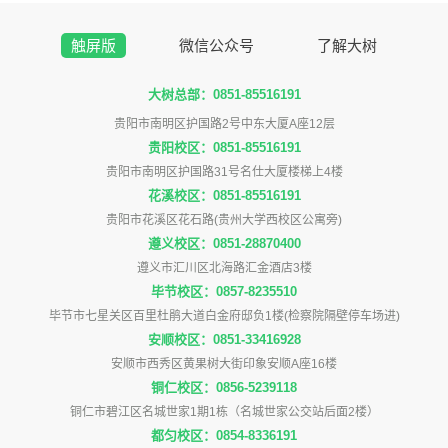
触屏版
微信公众号
了解大树
大树总部：0851-85516191
贵阳市南明区护国路2号中东大厦A座12层
贵阳校区：0851-85516191
贵阳市南明区护国路31号名仕大厦楼梯上4楼
花溪校区：0851-85516191
贵阳市花溪区花石路(贵州大学西校区公寓旁)
遵义校区：0851-28870400
遵义市汇川区北海路汇金酒店3楼
毕节校区：0857-8235510
毕节市七星关区百里杜鹃大道白金府邸负1楼(检察院隔壁停车场进)
安顺校区：0851-33416928
安顺市西秀区黄果树大街印象安顺A座16楼
铜仁校区：0856-5239118
铜仁市碧江区名城世家1期1栋（名城世家公交站后面2楼）
都匀校区：0854-8336191