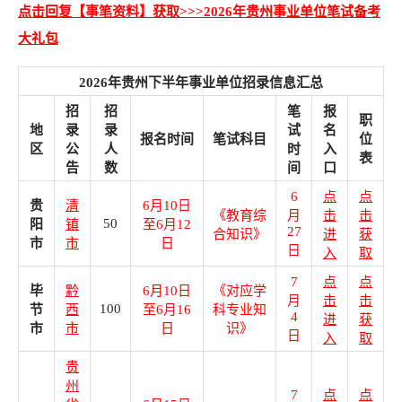
点击回复【事笔资料】获取>>>2026年贵州事业单位笔试备考
大礼包
2026年贵州下半年事业单位招录信息汇总
招
招
笔
报
职
地
录
录
试
名
报名时间
笔试科目
位
区
公
人
时
入
表
告
数
间
口
6
点
点
贵
清
6月10日
《教育综
月
击
击
50
阳
镇
至6月12
27
合知识》
进
获
市
市
日
日
入
取
7
点
点
毕
黔
6月10日
《对应学
月
击
击
100
节
西
至6月16
科专业知
4
进
获
市
市
日
识》
日
入
取
贵
州
7
点
点