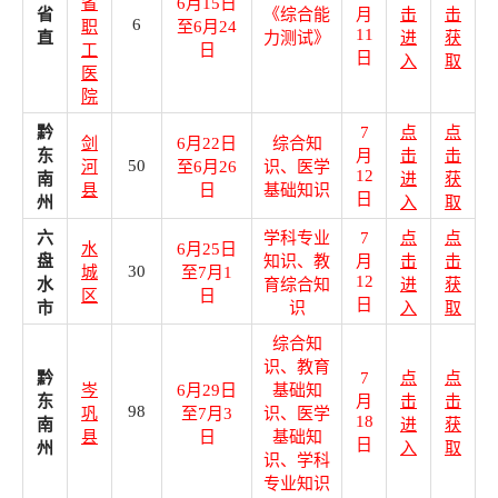
省
6月15日
省
《综合能
月
击
击
6
职
至6月24
11
直
力测试》
进
获
工
日
日
入
取
医
院
黔
7
点
点
剑
6月22日
综合知
东
月
击
击
50
河
至6月26
识、医学
12
南
进
获
县
日
基础知识
日
州
入
取
六
学科专业
7
点
点
水
6月25日
盘
知识、教
月
击
击
30
城
至7月1
12
水
育综合知
进
获
区
日
日
市
识
入
取
综合知
识、教育
黔
7
点
点
岑
6月29日
基础知
东
月
击
击
98
巩
至7月3
识、医学
18
南
进
获
县
日
基础知
日
州
入
取
识、学科
专业知识