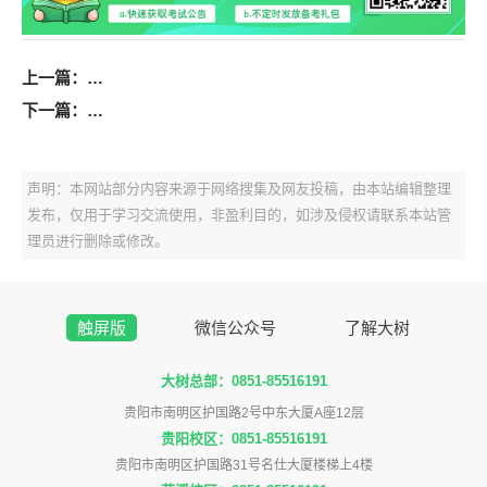
上一篇：
2026年贵阳贵安统一公开招聘中小学（幼儿园）教师观
下一篇：
2026年六枝特区参加第十四届贵州人才博览会资格复
声明：本网站部分内容来源于网络搜集及网友投稿，由本站编辑整理
发布，仅用于学习交流使用，非盈利目的，如涉及侵权请联系本站管
理员进行删除或修改。
触屏版
微信公众号
了解大树
大树总部：0851-85516191
贵阳市南明区护国路2号中东大厦A座12层
贵阳校区：0851-85516191
贵阳市南明区护国路31号名仕大厦楼梯上4楼