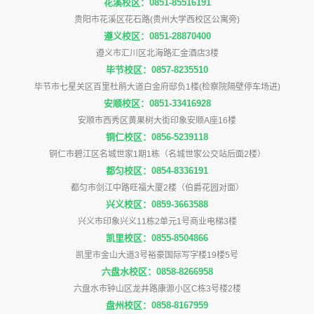
花溪校区：0851-85516191
贵阳市花溪区花石路(贵州大学西校区公寓旁)
遵义校区：0851-28870400
遵义市汇川区北海路汇金酒店3楼
毕节校区：0857-8235510
毕节市七星关区百里杜鹃大道白金府邸负1楼(检察院隔壁停车场进)
安顺校区：0851-33416928
安顺市西秀区黄果树大街印象安顺A座16楼
铜仁校区：0856-5239118
铜仁市碧江区名城世家1期1栋（名城世家公交站后面2楼）
都匀校区：0854-8336191
都匀市剑江中路旺福大厦2楼（伯爵花园对面）
兴义校区：0859-3663588
兴义市印象兴义11栋2单元1号商业电梯3楼
凯里校区：0855-8504866
凯里市金山大道3号裕豪国际写字楼19楼5号
六盘水校区：0858-8266958
六盘水市钟山区龙井路康源小区C栋3号楼2楼
盘州校区：0858-8167959