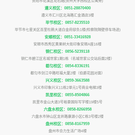
贵阳市花溪区花石路(贵州大学西校区公寓旁)
遵义校区：0851-28870400
遵义市汇川区北海路汇金酒店3楼
毕节校区：0857-8235510
毕节市七星关区百里杜鹃大道白金府邸负1楼(检察院隔壁停车场进)
安顺校区：0851-33416928
安顺市西秀区黄果树大街印象安顺A座16楼
铜仁校区：0856-5239118
铜仁市碧江区名城世家1期1栋（名城世家公交站后面2楼）
都匀校区：0854-8336191
都匀市剑江中路旺福大厦2楼（伯爵花园对面）
兴义校区：0859-3663588
兴义市印象兴义11栋2单元1号商业电梯3楼
凯里校区：0855-8504866
凯里市金山大道3号裕豪国际写字楼19楼5号
六盘水校区：0858-8266958
六盘水市钟山区龙井路康源小区C栋3号楼2楼
盘州校区：0858-8167959
盘州市合力生活广场4楼