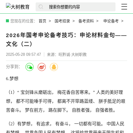
您现在的位置：
首页
国考招录
备考资料
申论备考
2026年国考申论备考技巧：申论材料金句——
文化（二）
2025-05-28 09:57:47
来源：旺黔诚·大树职教
分享到：
6.梦想
（1）“ 宝剑锋从磨砺出， 梅花香自苦寒来。” 人类的美好理
想， 都不可能唾手可得， 都离不开筚路蓝缕、 胼手胝足的艰
苦奋斗。 梦在前方， 路在脚下。 自胜者强， 自强者胜。
（2）有梦想， 有追求， 有奋斗， 一切都有可能。 中国人民
有梦想， 世界各国人民有梦想， 这将给世界带来无限生机和