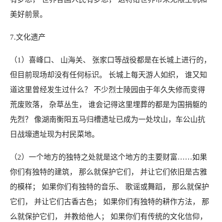
美好前景。
7.文化遗产
（1）喜峰口、 山海关、 张家口等战役都是在长城上进行的，
但目前现场却没有任何标识。 长城上每天游人如织， 谁又知
道这里曾经发生过什么？ 不少烈士陵园由于年久失修而变得
荒废败落， 杂草丛生， 谁会记得这里埋葬的都是为国捐躯的
先烈？ 像湖南衡阳五马归槽遗址已成为一处坟山，车公山抗
日战壕遗址现为村民菜地。
（2）一个地方的独特之处就是这个地方的主要财富……如果
你们有独特的建筑， 那么就保护它们， 并让它们依旧是古雅
的模样； 如果你们有独特的音乐、 歌谣或舞蹈， 那么就保护
它们， 并让它们古香古色； 如果你们有独特的耕作方法， 那
么就保护它们， 并教给他人； 如果你们有传统的文化信仰，