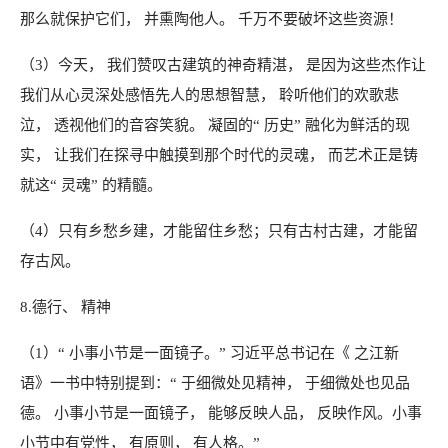
那么就保护它们， 并熏陶他人。 千万不要破坏这些资源！
（3）今天， 我们赞叹古建筑的神奇精湛， 是因为这些杰作让
我们从心灵深处感悟先人的思想智慧， 聆听他们的欢歌悲
泣， 透视他们的音容笑貌。 凝固的“ 历史” 融化为鲜活的现
实， 让我们在探寻中触摸到那个时代的灵魂， 而艺术正是铸
就这“ 灵魂” 的精髓。
（4）只有乡愁乡建，才能留住乡愁；只有古村古建，才能留
存古风。
8.德行、 精神
（1）“ 小事小节是一面镜子。” 习近平总书记在《 之江新
语》一书中特别提到：“ 于细微处见精神， 于细微处也见品
德。 小事小节是一面镜子， 能够反映人品， 反映作风。小事
小节中有党性， 有原则， 有人格。”