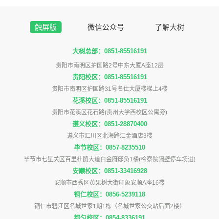
触屏版
微信公众号
了解大树
大树总部：0851-85516191
贵阳市南明区护国路2号中东大厦A座12层
贵阳校区：0851-85516191
贵阳市南明区护国路31号名仕大厦楼梯上4楼
花溪校区：0851-85516191
贵阳市花溪区花石路(贵州大学西校区公寓旁)
遵义校区：0851-28870400
遵义市汇川区北海路汇金酒店3楼
毕节校区：0857-8235510
毕节市七星关区百里杜鹃大道白金府邸负1楼(检察院隔壁停车场进)
安顺校区：0851-33416928
安顺市西秀区黄果树大街印象安顺A座16楼
铜仁校区：0856-5239118
铜仁市碧江区名城世家1期1栋（名城世家公交站后面2楼）
都匀校区：0854-8336191