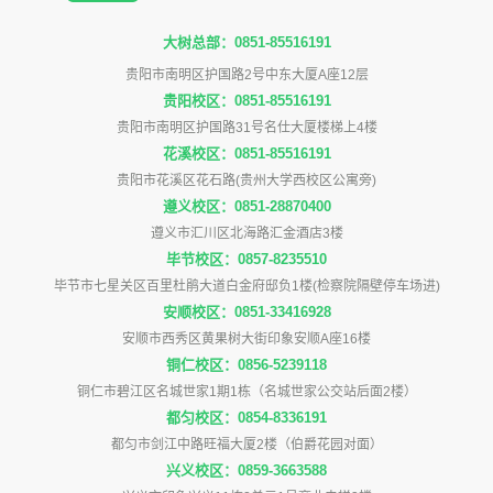
大树总部：0851-85516191
贵阳市南明区护国路2号中东大厦A座12层
贵阳校区：0851-85516191
贵阳市南明区护国路31号名仕大厦楼梯上4楼
花溪校区：0851-85516191
贵阳市花溪区花石路(贵州大学西校区公寓旁)
遵义校区：0851-28870400
遵义市汇川区北海路汇金酒店3楼
毕节校区：0857-8235510
毕节市七星关区百里杜鹃大道白金府邸负1楼(检察院隔壁停车场进)
安顺校区：0851-33416928
安顺市西秀区黄果树大街印象安顺A座16楼
铜仁校区：0856-5239118
铜仁市碧江区名城世家1期1栋（名城世家公交站后面2楼）
都匀校区：0854-8336191
都匀市剑江中路旺福大厦2楼（伯爵花园对面）
兴义校区：0859-3663588