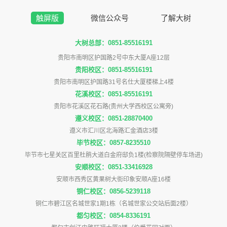
触屏版
微信公众号
了解大树
大树总部：0851-85516191
贵阳市南明区护国路2号中东大厦A座12层
贵阳校区：0851-85516191
贵阳市南明区护国路31号名仕大厦楼梯上4楼
花溪校区：0851-85516191
贵阳市花溪区花石路(贵州大学西校区公寓旁)
遵义校区：0851-28870400
遵义市汇川区北海路汇金酒店3楼
毕节校区：0857-8235510
毕节市七星关区百里杜鹃大道白金府邸负1楼(检察院隔壁停车场进)
安顺校区：0851-33416928
安顺市西秀区黄果树大街印象安顺A座16楼
铜仁校区：0856-5239118
铜仁市碧江区名城世家1期1栋（名城世家公交站后面2楼）
都匀校区：0854-8336191