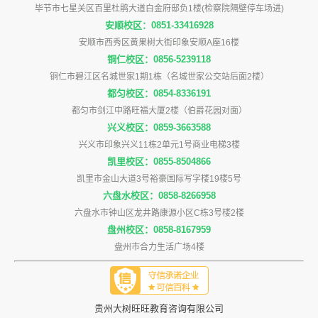
毕节市七星关区百里杜鹃大道白金府邸负1楼(检察院隔壁停车场进)
安顺校区：0851-33416928
安顺市西秀区黄果树大街印象安顺A座16楼
铜仁校区：0856-5239118
铜仁市碧江区名城世家1期1栋（名城世家公交站后面2楼）
都匀校区：0854-8336191
都匀市剑江中路旺福大厦2楼（伯爵花园对面）
兴义校区：0859-3663588
兴义市印象兴义11栋2单元1号商业电梯3楼
凯里校区：0855-8504866
凯里市金山大道3号裕豪国际写字楼19楼5号
六盘水校区：0858-8266958
六盘水市钟山区龙井路康源小区C栋3号楼2楼
盘州校区：0858-8167959
盘州市合力生活广场4楼
贵州大树旺旺教育咨询有限公司