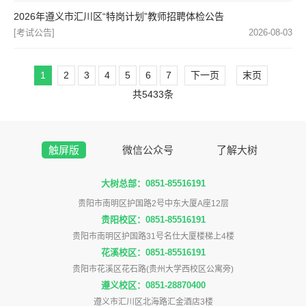
2026年遵义市汇川区“特岗计划”教师招聘体检公告
[考试公告]
2026-08-03
1
2
3
4
5
6
7
下一页
末页
共5433条
触屏版
微信公众号
了解大树
大树总部：0851-85516191
贵阳市南明区护国路2号中东大厦A座12层
贵阳校区：0851-85516191
贵阳市南明区护国路31号名仕大厦楼梯上4楼
花溪校区：0851-85516191
贵阳市花溪区花石路(贵州大学西校区公寓旁)
遵义校区：0851-28870400
遵义市汇川区北海路汇金酒店3楼