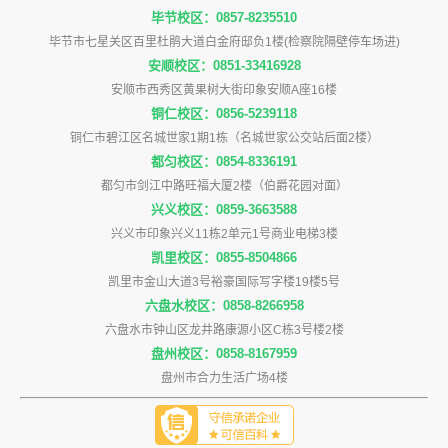
毕节校区：0857-8235510
毕节市七星关区百里杜鹃大道白金府邸负1楼(检察院隔壁停车场进)
安顺校区：0851-33416928
安顺市西秀区黄果树大街印象安顺A座16楼
铜仁校区：0856-5239118
铜仁市碧江区名城世家1期1栋（名城世家公交站后面2楼）
都匀校区：0854-8336191
都匀市剑江中路旺福大厦2楼（伯爵花园对面）
兴义校区：0859-3663588
兴义市印象兴义11栋2单元1号商业电梯3楼
凯里校区：0855-8504866
凯里市金山大道3号裕豪国际写字楼19楼5号
六盘水校区：0858-8266958
六盘水市钟山区龙井路康源小区C栋3号楼2楼
盘州校区：0858-8167959
盘州市合力生活广场4楼